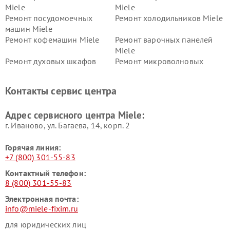
Miele
Miele
Ремонт посудомоечных
Ремонт холодильников Miele
машин Miele
Ремонт кофемашин Miele
Ремонт варочных панелей
Miele
Ремонт духовых шкафов
Ремонт микроволновых
Miele
печей Miele
Ремонт парогенераторов
Ремонт вытяжек Miele
Контакты сервис центра
Miele
Ремонт гладильных систем
Ремонт вертикальных
Адрес сервисного центра Miele:
Miele
пылесосов Miele
г. Иваново, ул. Багаева, 14, корп. 2
Горячая линия:
+7 (800) 301-55-83
Контактный телефон:
8 (800) 301-55-83
Электронная почта:
info@miele-fixim.ru
для юридических лиц