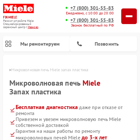
+7 (800) 301-55-83
Ежедневно, с 10:00 до 20:00
FIX-MIELE
+7 (800) 301-55-83
Ремонт устройств Miele
Специализированный
Звонок бесплатный по РФ
cервисный центр г.
Иваново
Мы ремонтируем
Позвонить
анове
Микроволновая печь Miele запах пластика
Микроволновая печь
Miele
Запах пластика
Бесплатная диагностика
даже при отказе от
ремонта
Привезем и увезем микроволновую печь Miele
собственной доставкой
Ремонт вертикальных пылесосов Miele
Ремонт роботов-пылесосов Miele
Ремонт посудомоечных машин Miele
Ремонт стиральных машин Miele
Ремонт варочных панелей Miele
Ремонт гладильных систем Miele
Ремонт сушильных машин Miele
Гарантия на наши работы по ремонту
до 3-х лет
микроволновых печей Miele