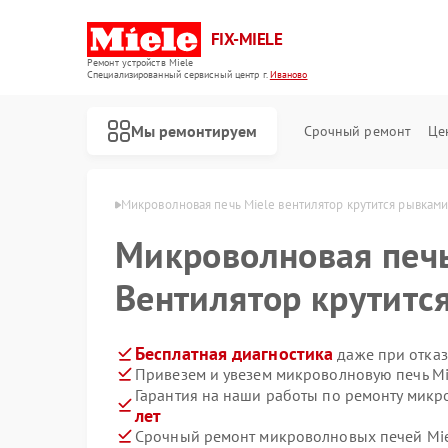
FIX-MIELE
Ремонт устройств Miele
Специализированный cервисный центр г.
Иваново
Мы ремонтируем
Срочный ремонт
Це
ей Miele в Иванове
Микроволновая печь Miele вентилятор крутится рывкам
Микроволновая печ
Вентилятор крутитс
Бесплатная диагностика
даже при отказ
Привезем и увезем микроволновую печь Mi
Гарантия на наши работы по ремонту микр
лет
Срочный ремонт микроволновых печей Miel
Ремонт роботов-пылесосов Miele
Ремонт стиральных машин Miele
Ремонт посудомоечных машин Miele
Ремонт варочных панелей Miele
Ремонт духовых шкафов Miele
Ремонт парогенераторов Miele
Ремонт гладильных систем Miele
Ремонт вертикальных пылесосов Miele
Ремонт сушильных машин Miele