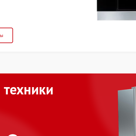
ны
 техники