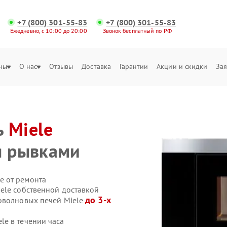
+7 (800) 301-55-83
+7 (800) 301-55-83
Ежедневно, с 10:00 до 20:00
Звонок бесплатный по РФ
ны
О нас
Отзывы
Доставка
Гарантии
Акции и скидки
Зая
и
ь
Miele
я рывками
е от ремонта
ele собственной доставкой
до 3-х
оволновых печей Miele
e в течении часа