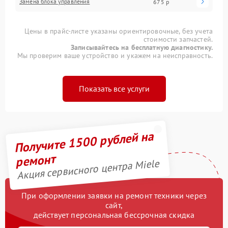
Замена блока управления
675 р
Цены в прайс-листе указаны ориентировочные, без учета
стоимости запчастей.
Записывайтесь на бесплатную диагностику.
Мы проверим ваше устройство и укажем на неисправность.
Показать все услуги
Получите 1500 рублей на
ремонт
Акция сервисного центра Miele
При оформлении заявки на ремонт техники через
сайт,
действует персональная бессрочная скидка