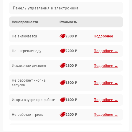
Панель управления и электроника
Неисправности
Стоимость
Дверца и корпус
Не включается
2500 ₽
Подробнее →
Механика и внутренние элементы
Не нагревает еду
2200 ₽
Подробнее →
Механические повреждения
Искажение дисплея
2800 ₽
Подробнее →
Питание и запуск
Не работает кнопка
Нагрев и приготовление
1500 ₽
Подробнее →
запуска
Программное обеспечение
Искры внутри при работе
1100 ₽
Подробнее →
Не работает гриль
2200 ₽
Подробнее →
Перегрев или отключение
2400 ₽
Подробнее →