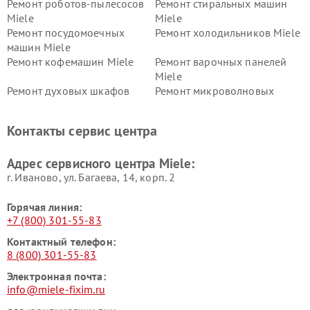
Ремонт роботов-пылесосов
Ремонт стиральных машин
Miele
Miele
Ремонт посудомоечных
Ремонт холодильников Miele
машин Miele
Ремонт кофемашин Miele
Ремонт варочных панелей
Miele
Ремонт духовых шкафов
Ремонт микроволновых
Miele
печей Miele
Ремонт парогенераторов
Ремонт вытяжек Miele
Контакты сервис центра
Miele
Ремонт гладильных систем
Ремонт вертикальных
Адрес сервисного центра Miele:
Miele
пылесосов Miele
г. Иваново, ул. Багаева, 14, корп. 2
Горячая линия:
+7 (800) 301-55-83
Контактный телефон:
8 (800) 301-55-83
Электронная почта:
info@miele-fixim.ru