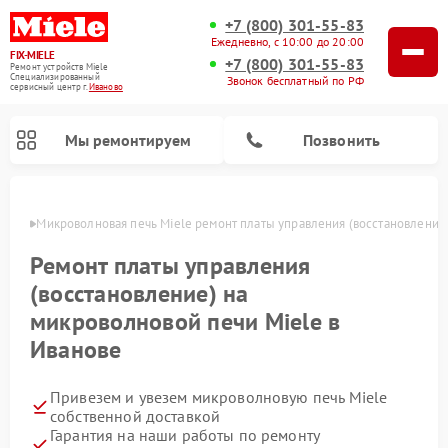
+7 (800) 301-55-83
Ежедневно, с 10:00 до 20:00
FIX-MIELE
+7 (800) 301-55-83
Ремонт устройств Miele
Специализированный
Звонок бесплатный по РФ
cервисный центр г.
Иваново
Мы ремонтируем
Позвонить
анове
Микроволновая печь Miele ремонт платы управления (восстановление
Ремонт платы управления
(восстановление) на
микроволновой печи Miele в
Иванове
Привезем и увезем микроволновую печь Miele
Ремонт вертикальных пылесосов Miele
Ремонт роботов-пылесосов Miele
Ремонт посудомоечных машин Miele
Ремонт стиральных машин Miele
Ремонт варочных панелей Miele
Ремонт гладильных систем Miele
Ремонт сушильных машин Miele
собственной доставкой
Гарантия на наши работы по ремонту