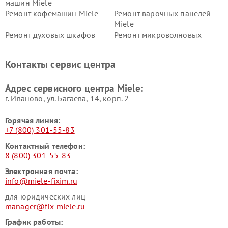
машин Miele
Ремонт кофемашин Miele
Ремонт варочных панелей
Miele
Ремонт духовых шкафов
Ремонт микроволновых
Miele
печей Miele
Ремонт парогенераторов
Ремонт вытяжек Miele
Контакты сервис центра
Miele
Ремонт гладильных систем
Ремонт вертикальных
Адрес сервисного центра Miele:
Miele
пылесосов Miele
г. Иваново, ул. Багаева, 14, корп. 2
Горячая линия:
+7 (800) 301-55-83
Контактный телефон:
8 (800) 301-55-83
Электронная почта:
info@miele-fixim.ru
для юридических лиц
manager@fix-miele.ru
График работы: