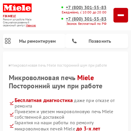
+7 (800) 301-55-83
Ежедневно, с 10:00 до 20:00
FIX-MIELE
+7 (800) 301-55-83
Ремонт устройств Miele
Специализированный
Звонок бесплатный по РФ
cервисный центр г.
Иваново
Мы ремонтируем
Позвонить
анове
Микроволновая печь Miele посторонний шум при работе
Микроволновая печь
Miele
Посторонний шум при работе
Бесплатная диагностика
даже при отказе от
ремонта
Привезем и увезем микроволновую печь Miele
собственной доставкой
Ремонт вертикальных пылесосов Miele
Ремонт роботов-пылесосов Miele
Ремонт посудомоечных машин Miele
Ремонт стиральных машин Miele
Ремонт варочных панелей Miele
Ремонт гладильных систем Miele
Ремонт сушильных машин Miele
Гарантия на наши работы по ремонту
до 3-х лет
микроволновых печей Miele