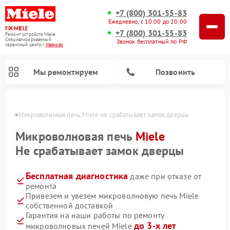
+7 (800) 301-55-83
Ежедневно, с 10:00 до 20:00
FIX-MIELE
+7 (800) 301-55-83
Ремонт устройств Miele
Специализированный
Звонок бесплатный по РФ
cервисный центр г.
Иваново
Мы ремонтируем
Позвонить
анове
Микроволновая печь Miele не срабатывает замок дверцы
Микроволновая печь
Miele
Не срабатывает замок дверцы
Бесплатная диагностика
даже при отказе от
ремонта
Привезем и увезем микроволновую печь Miele
собственной доставкой
Ремонт вертикальных пылесосов Miele
Ремонт роботов-пылесосов Miele
Ремонт посудомоечных машин Miele
Ремонт стиральных машин Miele
Ремонт варочных панелей Miele
Ремонт гладильных систем Miele
Ремонт сушильных машин Miele
Гарантия на наши работы по ремонту
до 3-х лет
микроволновых печей Miele