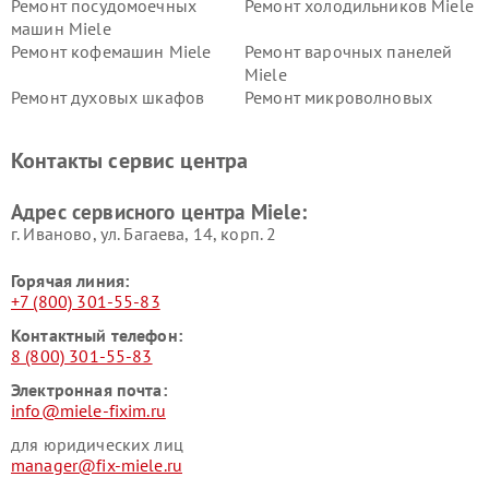
Ремонт посудомоечных
Ремонт холодильников Miele
машин Miele
Ремонт кофемашин Miele
Ремонт варочных панелей
Miele
Ремонт духовых шкафов
Ремонт микроволновых
Miele
печей Miele
Ремонт парогенераторов
Ремонт вытяжек Miele
Контакты сервис центра
Miele
Ремонт гладильных систем
Ремонт вертикальных
Адрес сервисного центра Miele:
Miele
пылесосов Miele
г. Иваново, ул. Багаева, 14, корп. 2
Горячая линия:
+7 (800) 301-55-83
Контактный телефон:
8 (800) 301-55-83
Электронная почта:
info@miele-fixim.ru
для юридических лиц
manager@fix-miele.ru