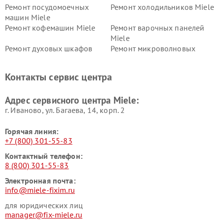
Ремонт посудомоечных
Ремонт холодильников Miele
машин Miele
Ремонт кофемашин Miele
Ремонт варочных панелей
Miele
Ремонт духовых шкафов
Ремонт микроволновых
Miele
печей Miele
Ремонт парогенераторов
Ремонт вытяжек Miele
Контакты сервис центра
Miele
Ремонт гладильных систем
Ремонт вертикальных
Адрес сервисного центра Miele:
Miele
пылесосов Miele
г. Иваново, ул. Багаева, 14, корп. 2
Горячая линия:
+7 (800) 301-55-83
Контактный телефон:
8 (800) 301-55-83
Электронная почта:
info@miele-fixim.ru
для юридических лиц
manager@fix-miele.ru