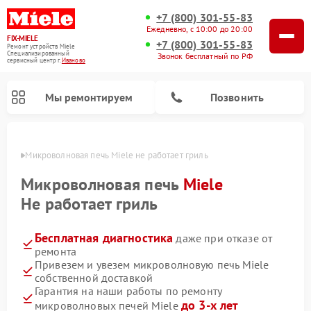
+7 (800) 301-55-83
Ежедневно, с 10:00 до 20:00
FIX-MIELE
+7 (800) 301-55-83
Ремонт устройств Miele
Специализированный
Звонок бесплатный по РФ
cервисный центр г.
Иваново
Мы ремонтируем
Позвонить
анове
Микроволновая печь Miele не работает гриль
Микроволновая печь
Miele
Не работает гриль
Бесплатная диагностика
даже при отказе от
ремонта
Привезем и увезем микроволновую печь Miele
собственной доставкой
Ремонт вертикальных пылесосов Miele
Ремонт роботов-пылесосов Miele
Ремонт посудомоечных машин Miele
Ремонт стиральных машин Miele
Ремонт варочных панелей Miele
Ремонт гладильных систем Miele
Ремонт сушильных машин Miele
Гарантия на наши работы по ремонту
до 3-х лет
микроволновых печей Miele