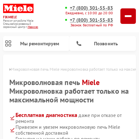
+7 (800) 301-55-83
Ежедневно, с 10:00 до 20:00
FIX-MIELE
+7 (800) 301-55-83
Ремонт устройств Miele
Специализированный
Звонок бесплатный по РФ
cервисный центр г.
Иваново
Мы ремонтируем
Позвонить
анове
Микроволновая печь Miele микроволновка работает только на максим
Микроволновая печь
Miele
Микроволновка работает только на
максимальной мощности
Бесплатная диагностика
даже при отказе от
ремонта
Привезем и увезем микроволновую печь Miele
Ремонт вертикальных пылесосов Miele
Ремонт роботов-пылесосов Miele
Ремонт посудомоечных машин Miele
Ремонт стиральных машин Miele
Ремонт варочных панелей Miele
Ремонт гладильных систем Miele
Ремонт сушильных машин Miele
собственной доставкой
Гарантия на наши работы по ремонту