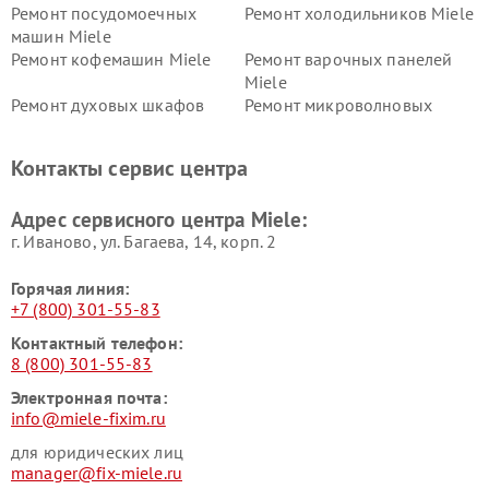
Ремонт посудомоечных
Ремонт холодильников Miele
машин Miele
Ремонт кофемашин Miele
Ремонт варочных панелей
Miele
Ремонт духовых шкафов
Ремонт микроволновых
Miele
печей Miele
Ремонт парогенераторов
Ремонт вытяжек Miele
Контакты сервис центра
Miele
Ремонт гладильных систем
Ремонт вертикальных
Адрес сервисного центра Miele:
Miele
пылесосов Miele
г. Иваново, ул. Багаева, 14, корп. 2
Горячая линия:
+7 (800) 301-55-83
Контактный телефон:
8 (800) 301-55-83
Электронная почта:
info@miele-fixim.ru
для юридических лиц
manager@fix-miele.ru