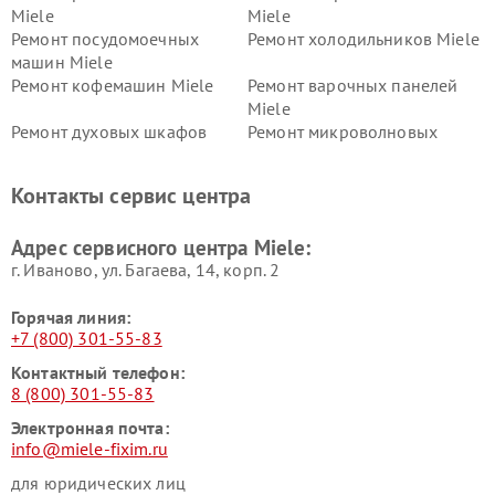
Miele
Miele
Ремонт посудомоечных
Ремонт холодильников Miele
машин Miele
Ремонт кофемашин Miele
Ремонт варочных панелей
Miele
Ремонт духовых шкафов
Ремонт микроволновых
Miele
печей Miele
Ремонт парогенераторов
Ремонт вытяжек Miele
Контакты сервис центра
Miele
Ремонт гладильных систем
Ремонт вертикальных
Адрес сервисного центра Miele:
Miele
пылесосов Miele
г. Иваново, ул. Багаева, 14, корп. 2
Горячая линия:
+7 (800) 301-55-83
Контактный телефон:
8 (800) 301-55-83
Электронная почта:
info@miele-fixim.ru
для юридических лиц