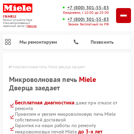
+7 (800) 301-55-83
Ежедневно, с 10:00 до 20:00
FIX-MIELE
+7 (800) 301-55-83
Ремонт устройств Miele
Специализированный
Звонок бесплатный по РФ
cервисный центр г.
Иваново
Мы ремонтируем
Позвонить
анове
Микроволновая печь Miele дверца заедает
Микроволновая печь
Miele
Дверца заедает
Бесплатная диагностика
даже при отказе от
ремонта
Привезем и увезем микроволновую печь Miele
собственной доставкой
Ремонт вертикальных пылесосов Miele
Ремонт роботов-пылесосов Miele
Ремонт посудомоечных машин Miele
Ремонт стиральных машин Miele
Ремонт варочных панелей Miele
Ремонт гладильных систем Miele
Ремонт сушильных машин Miele
Гарантия на наши работы по ремонту
до 3-х лет
микроволновых печей Miele