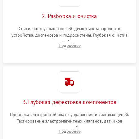
2. Разборка и очистка
Снятие корпусных панелей, демонтаж заварочного
устройства, диспенсера и гидросистемы. Глубокая очистка
внутренних узлов от кофейных масел, жмыха и накипи.
Подробнее
Промывка дренажных каналов и фильтров с использованием
специализированной химии.
3. Глубокая дефектовка компонентов
Проверка электронной платы управления и силовых цепей.
Тестирование электромагнитных клапанов, датчиков
температуры и расходомера. Оценка степени износа
Подробнее
жерновов кофемолки, уплотнительных колец гидросистемы