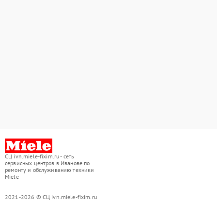
СЦ ivn.miele-fixim.ru - сеть
сервисных центров в Иванове по
ремонту и обслуживанию техники
Miele
2021-2026 © СЦ ivn.miele-fixim.ru