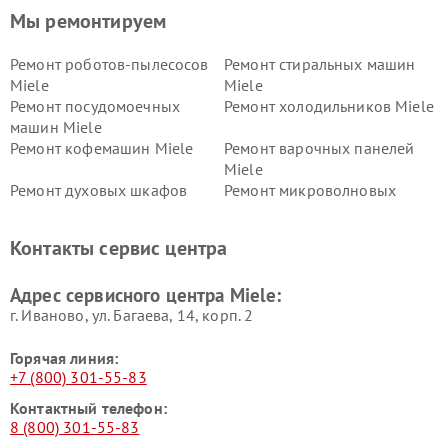
Мы ремонтируем
Ремонт роботов-пылесосов
Ремонт стиральных машин
Miele
Miele
Ремонт посудомоечных
Ремонт холодильников Miele
машин Miele
Ремонт кофемашин Miele
Ремонт варочных панелей
Miele
Ремонт духовых шкафов
Ремонт микроволновых
Miele
печей Miele
Ремонт парогенераторов
Ремонт вытяжек Miele
Контакты сервис центра
Miele
Ремонт гладильных систем
Ремонт вертикальных
Адрес сервисного центра Miele:
Miele
пылесосов Miele
г. Иваново, ул. Багаева, 14, корп. 2
Горячая линия:
+7 (800) 301-55-83
Контактный телефон:
8 (800) 301-55-83