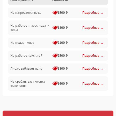
Неисправности
Стоимость
Прочие неисправности
Не нагревается вода
1500 ₽
Подробнее →
Включение и работа
Не работает насос подачи
Проблемы с водой
1800 ₽
Подробнее →
воды
Проблемы с капучинатором и паром
Не подает кофе
2100 ₽
Подробнее →
Управление и электроника
Не работает дисплей
2500 ₽
Подробнее →
Программное обеспечение
Плохо взбивает пену
1800 ₽
Подробнее →
Не срабатывает кнопка
1400 ₽
Подробнее →
включения
Запах гари при работе
1800 ₽
Подробнее →
Постоянные сбои в работе
1500 ₽
Подробнее →