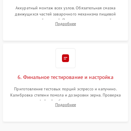
Аккуратный монтаж всех узлов. Обязательная смазка
движущихся частей заварочного механизма пищевой
силиконовой смазкой. Проведение программной
Подробнее
декальцинации и очистки системы от кофейных масел.
Надежная фиксация всех соединений.
6. Финальное тестирование и настройка
Приготовление тестовых порций эспрессо и капучино.
Калибровка степени помола и дозировки зерна. Проверка
плотности кофейной таблетки, температуры напитка и
Подробнее
качества молочной пены. Контроль отсутствия посторонних
шумов и протечек.