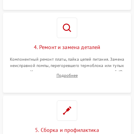
и шестерней редуктора.
4. Ремонт и замена деталей
Компонентный ремонт платы, пайка цепей питания. Замена
неисправной помпы, перегоревшего термоблока или тупых
жерновов. Установка новых силиконовых уплотнителей (O-
Подробнее
ring) и тефлоновых трубок для надежного устранения
протечек.
5. Сборка и профилактика