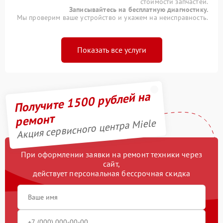
стоимости запчастей.
Записывайтесь на бесплатную диагностику.
Мы проверим ваше устройство и укажем на неисправность.
Показать все услуги
Получите 1500 рублей на
ремонт
Акция сервисного центра Miele
При оформлении заявки на ремонт техники через
сайт,
действует персональная бессрочная скидка