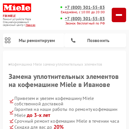
+7 (800) 301-55-83
Ежедневно, с 10:00 до 20:00
FIX-MIELE
+7 (800) 301-55-83
Ремонт устройств Miele
Специализированный
Звонок бесплатный по РФ
cервисный центр г.
Иваново
Мы ремонтируем
Позвонить
анове
Кофемашина Miele замена уплотнительных элементов
Замена уплотнительных элементов
на кофемашине Miele в Иванове
Привезем и увезем кофемашину Miele
собственной доставкой
Гарантия на наши работы по ремонту кофемашин
до 3-х лет
Miele
Ремонт вертикальных пылесосов Miele
Ремонт роботов-пылесосов Miele
Ремонт посудомоечных машин Miele
Ремонт варочных панелей Miele
Ремонт микроволновых печей Miele
Ремонт стиральных машин Miele
Ремонт гладильных систем Miele
Ремонт сушильных машин Miele
Срочный ремонт кофемашин Miele в течении часа
20%
Скидка для вас до