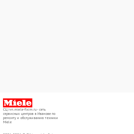
СЦ ivn.miele-fixim.ru - сеть
сервисных центров в Иванове по
ремонту и обслуживанию техники
Miele