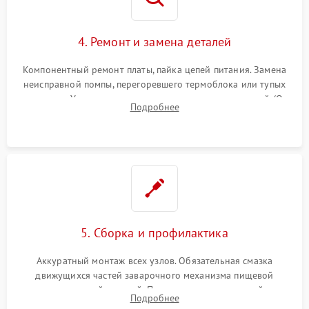
4. Ремонт и замена деталей
Компонентный ремонт платы, пайка цепей питания. Замена
неисправной помпы, перегоревшего термоблока или тупых
жерновов. Установка новых силиконовых уплотнителей (O-
Подробнее
ring) и тефлоновых трубок для надежного устранения
протечек.
5. Сборка и профилактика
Аккуратный монтаж всех узлов. Обязательная смазка
движущихся частей заварочного механизма пищевой
силиконовой смазкой. Проведение программной
Подробнее
декальцинации и очистки системы от кофейных масел.