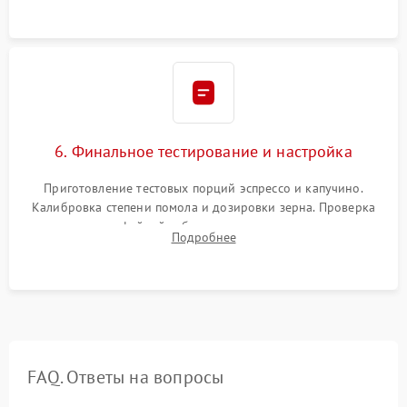
Надежная фиксация всех соединений.
6. Финальное тестирование и настройка
Приготовление тестовых порций эспрессо и капучино.
Калибровка степени помола и дозировки зерна. Проверка
плотности кофейной таблетки, температуры напитка и
Подробнее
качества молочной пены. Контроль отсутствия посторонних
шумов и протечек.
FAQ. Ответы на вопросы