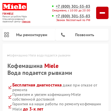
+7 (800) 301-55-83
Ежедневно, с 10:00 до 20:00
FIX-MIELE
+7 (800) 301-55-83
Ремонт устройств Miele
Специализированный
Звонок бесплатный по РФ
cервисный центр г.
Иваново
Мы ремонтируем
Позвонить
анове
Кофемашина Miele вода подается рывками
Кофемашина
Miele
Вода подается рывками
Бесплатная диагностика
даже при отказе от
ремонта
Привезем и увезем кофемашину Miele
собственной доставкой
Ремонт вертикальных пылесосов Miele
Ремонт роботов-пылесосов Miele
Ремонт посудомоечных машин Miele
Ремонт варочных панелей Miele
Ремонт микроволновых печей Miele
Ремонт стиральных машин Miele
Ремонт гладильных систем Miele
Ремонт сушильных машин Miele
Гарантия на наши работы по ремонту кофемашин
до 3-х лет
Miele