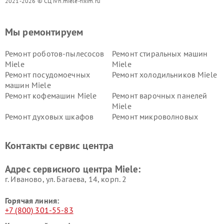
2021-2026 © СЦ ivn.miele-fixim.ru
Мы ремонтируем
Ремонт роботов-пылесосов
Ремонт стиральных машин
Miele
Miele
Ремонт посудомоечных
Ремонт холодильников Miele
машин Miele
Ремонт кофемашин Miele
Ремонт варочных панелей
Miele
Ремонт духовых шкафов
Ремонт микроволновых
Miele
печей Miele
Ремонт парогенераторов
Ремонт вытяжек Miele
Контакты сервис центра
Miele
Ремонт гладильных систем
Ремонт вертикальных
Адрес сервисного центра Miele:
Miele
пылесосов Miele
г. Иваново, ул. Багаева, 14, корп. 2
Горячая линия:
+7 (800) 301-55-83