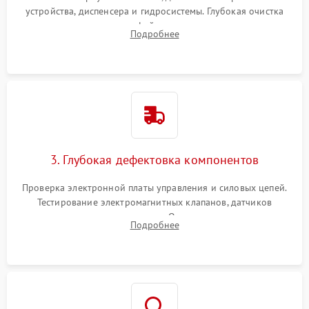
устройства, диспенсера и гидросистемы. Глубокая очистка
внутренних узлов от кофейных масел, жмыха и накипи.
Подробнее
Промывка дренажных каналов и фильтров с использованием
специализированной химии.
3. Глубокая дефектовка компонентов
Проверка электронной платы управления и силовых цепей.
Тестирование электромагнитных клапанов, датчиков
температуры и расходомера. Оценка степени износа
Подробнее
жерновов кофемолки, уплотнительных колец гидросистемы
и шестерней редуктора.