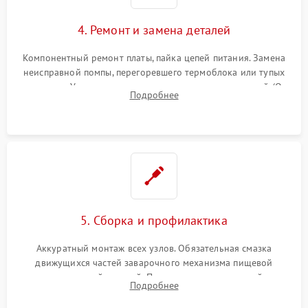
4. Ремонт и замена деталей
Компонентный ремонт платы, пайка цепей питания. Замена
неисправной помпы, перегоревшего термоблока или тупых
жерновов. Установка новых силиконовых уплотнителей (O-
Подробнее
ring) и тефлоновых трубок для надежного устранения
протечек.
5. Сборка и профилактика
Аккуратный монтаж всех узлов. Обязательная смазка
движущихся частей заварочного механизма пищевой
силиконовой смазкой. Проведение программной
Подробнее
декальцинации и очистки системы от кофейных масел.
Надежная фиксация всех соединений.