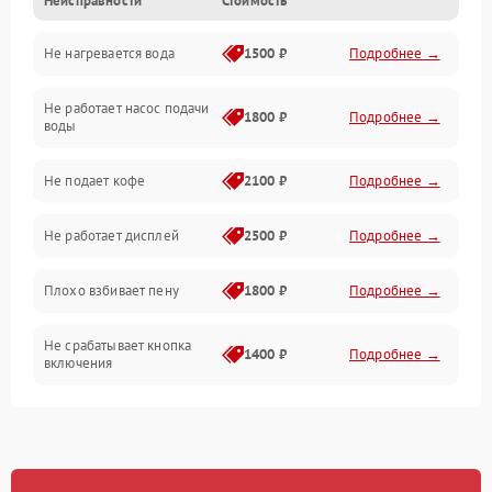
Неисправности
Стоимость
Прочие неисправности
Не нагревается вода
1500 ₽
Подробнее →
Включение и работа
Не работает насос подачи
Проблемы с водой
1800 ₽
Подробнее →
воды
Проблемы с капучинатором и паром
Не подает кофе
2100 ₽
Подробнее →
Управление и электроника
Не работает дисплей
2500 ₽
Подробнее →
Программное обеспечение
Плохо взбивает пену
1800 ₽
Подробнее →
Не срабатывает кнопка
1400 ₽
Подробнее →
включения
Запах гари при работе
1800 ₽
Подробнее →
Постоянные сбои в работе
1500 ₽
Подробнее →