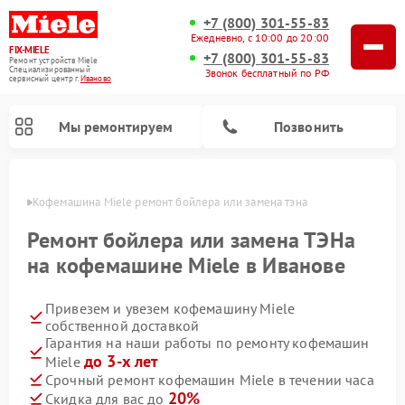
+7 (800) 301-55-83
Ежедневно, с 10:00 до 20:00
FIX-MIELE
+7 (800) 301-55-83
Ремонт устройств Miele
Специализированный
Звонок бесплатный по РФ
cервисный центр г.
Иваново
Мы ремонтируем
Позвонить
анове
Кофемашина Miele ремонт бойлера или замена тэна
Ремонт бойлера или замена ТЭНа
на кофемашине Miele в Иванове
Привезем и увезем кофемашину Miele
собственной доставкой
Гарантия на наши работы по ремонту кофемашин
до 3-х лет
Miele
Ремонт вертикальных пылесосов Miele
Ремонт роботов-пылесосов Miele
Ремонт посудомоечных машин Miele
Ремонт варочных панелей Miele
Ремонт микроволновых печей Miele
Ремонт стиральных машин Miele
Ремонт гладильных систем Miele
Ремонт сушильных машин Miele
Срочный ремонт кофемашин Miele в течении часа
20%
Скидка для вас до