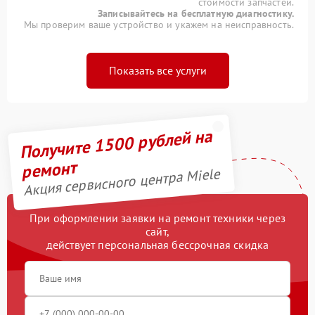
стоимости запчастей.
Записывайтесь на бесплатную диагностику.
Мы проверим ваше устройство и укажем на неисправность.
Показать все услуги
Получите 1500 рублей на
ремонт
Акция сервисного центра Miele
При оформлении заявки на ремонт техники через
сайт,
действует персональная бессрочная скидка