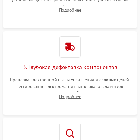
внутренних узлов от кофейных масел, жмыха и накипи.
Подробнее
Промывка дренажных каналов и фильтров с использованием
специализированной химии.
3. Глубокая дефектовка компонентов
Проверка электронной платы управления и силовых цепей.
Тестирование электромагнитных клапанов, датчиков
температуры и расходомера. Оценка степени износа
Подробнее
жерновов кофемолки, уплотнительных колец гидросистемы
и шестерней редуктора.