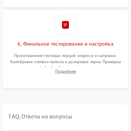
6. Финальное тестирование и настройка
Приготовление тестовых порций эспрессо и капучино.
Калибровка степени помола и дозировки зерна. Проверка
плотности кофейной таблетки, температуры напитка и
Подробнее
качества молочной пены. Контроль отсутствия посторонних
шумов и протечек.
FAQ. Ответы на вопросы