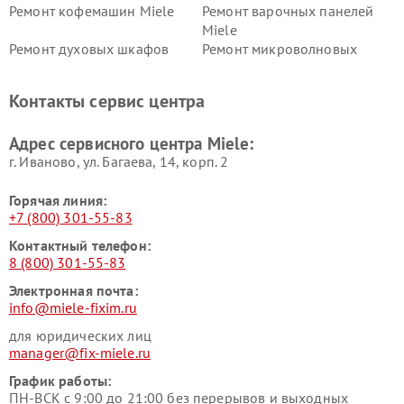
Ремонт кофемашин Miele
Ремонт варочных панелей
Miele
Ремонт духовых шкафов
Ремонт микроволновых
Miele
печей Miele
Ремонт парогенераторов
Ремонт вытяжек Miele
Контакты сервис центра
Miele
Ремонт гладильных систем
Ремонт вертикальных
Адрес сервисного центра Miele:
Miele
пылесосов Miele
г. Иваново, ул. Багаева, 14, корп. 2
Горячая линия:
+7 (800) 301-55-83
Контактный телефон:
8 (800) 301-55-83
Электронная почта:
info@miele-fixim.ru
для юридических лиц
manager@fix-miele.ru
График работы:
ПН-ВСК с 9:00 до 21:00 без перерывов и выходных