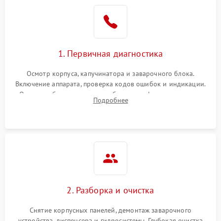
1. Первичная диагностика
Осмотр корпуса, капучинатора и заварочного блока.
Включение аппарата, проверка кодов ошибок и индикации.
Оценка работы помпы, термоблока и кофемолки на слух.
Подробнее
Измерение температуры и давления воды для выявления
локализации поломки.
2. Разборка и очистка
Снятие корпусных панелей, демонтаж заварочного
устройства, диспенсера и гидросистемы. Глубокая очистка