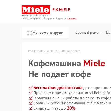
FIX-MIELE
Ремонт устройств Miele
Специализированный cервисный центр г.
Иваново
Мы ремонтируем
Срочный ремонт
Це
ин Miele в Иванове
Кофемашина Miele не подает кофе
Кофемашина
Miele
Не подает кофе
Бесплатная диагностика
даже при отказ
Привезем и увезем кофемашину Miele собс
Гарантия на наши работы по ремонту коф
Срочный ремонт кофемашин Miele в течен
20%
Скидка для вас до
Ремонт роботов-пылесосов Miele
Ремонт стиральных машин Miele
Ремонт посудомоечных машин Miele
Ремонт варочных панелей Miele
Ремонт духовых шкафов Miele
Ремонт микроволновых печей Miele
Ремонт парогенераторов Miele
Ремонт гладильных систем Miele
Ремонт вертикальных пылесосов Miele
Ремонт сушильных машин Miele