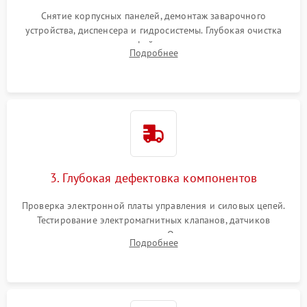
Снятие корпусных панелей, демонтаж заварочного
устройства, диспенсера и гидросистемы. Глубокая очистка
внутренних узлов от кофейных масел, жмыха и накипи.
Подробнее
Промывка дренажных каналов и фильтров с использованием
специализированной химии.
3. Глубокая дефектовка компонентов
Проверка электронной платы управления и силовых цепей.
Тестирование электромагнитных клапанов, датчиков
температуры и расходомера. Оценка степени износа
Подробнее
жерновов кофемолки, уплотнительных колец гидросистемы
и шестерней редуктора.