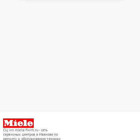
СЦ ivn.miele-fixim.ru - сеть
сервисных центров в Иванове по
ремонту и обслуживанию техники