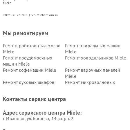
Miele
2021-2026 © СЦ ivn.miele-fixim.ru
Мы ремонтируем
Ремонт роботов-пылесосов
Ремонт стиральных машин
Miele
Miele
Ремонт посудомоечных
Ремонт холодильников Miele
машин Miele
Ремонт кофемашин Miele
Ремонт варочных панелей
Miele
Ремонт духовых шкафов
Ремонт микроволновых
Miele
печей Miele
Ремонт парогенераторов
Ремонт вытяжек Miele
Контакты сервис центра
Miele
Ремонт гладильных систем
Ремонт вертикальных
Адрес сервисного центра Miele:
Miele
пылесосов Miele
г. Иваново, ул. Багаева, 14, корп. 2