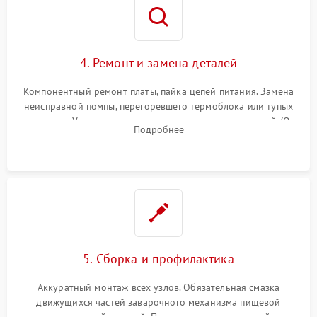
4. Ремонт и замена деталей
Компонентный ремонт платы, пайка цепей питания. Замена
неисправной помпы, перегоревшего термоблока или тупых
жерновов. Установка новых силиконовых уплотнителей (O-
Подробнее
ring) и тефлоновых трубок для надежного устранения
протечек.
5. Сборка и профилактика
Аккуратный монтаж всех узлов. Обязательная смазка
движущихся частей заварочного механизма пищевой