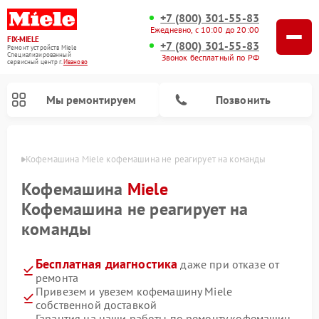
+7 (800) 301-55-83
Ежедневно, с 10:00 до 20:00
FIX-MIELE
+7 (800) 301-55-83
Ремонт устройств Miele
Специализированный
Звонок бесплатный по РФ
cервисный центр г.
Иваново
Мы ремонтируем
Позвонить
анове
Кофемашина Miele кофемашина не реагирует на команды
Кофемашина
Miele
Кофемашина не реагирует на
команды
Бесплатная диагностика
даже при отказе от
ремонта
Привезем и увезем кофемашину Miele
Ремонт вертикальных пылесосов Miele
Ремонт роботов-пылесосов Miele
Ремонт посудомоечных машин Miele
Ремонт варочных панелей Miele
Ремонт микроволновых печей Miele
Ремонт стиральных машин Miele
Ремонт гладильных систем Miele
Ремонт сушильных машин Miele
собственной доставкой
Гарантия на наши работы по ремонту кофемашин