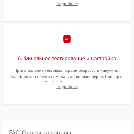
силиконовой смазкой. Проведение программной
Подробнее
декальцинации и очистки системы от кофейных масел.
Надежная фиксация всех соединений.
6. Финальное тестирование и настройка
Приготовление тестовых порций эспрессо и капучино.
Калибровка степени помола и дозировки зерна. Проверка
плотности кофейной таблетки, температуры напитка и
Подробнее
качества молочной пены. Контроль отсутствия посторонних
шумов и протечек.
FAQ. Ответы на вопросы