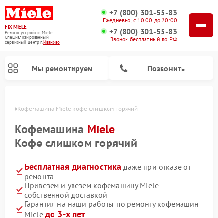
+7 (800) 301-55-83
Ежедневно, с 10:00 до 20:00
FIX-MIELE
+7 (800) 301-55-83
Ремонт устройств Miele
Специализированный
Звонок бесплатный по РФ
cервисный центр г.
Иваново
Мы ремонтируем
Позвонить
анове
Кофемашина Miele кофе слишком горячий
Кофемашина
Miele
Кофе слишком горячий
Бесплатная диагностика
даже при отказе от
ремонта
Привезем и увезем кофемашину Miele
собственной доставкой
Ремонт вертикальных пылесосов Miele
Ремонт роботов-пылесосов Miele
Ремонт посудомоечных машин Miele
Ремонт варочных панелей Miele
Ремонт микроволновых печей Miele
Ремонт стиральных машин Miele
Ремонт гладильных систем Miele
Ремонт сушильных машин Miele
Гарантия на наши работы по ремонту кофемашин
до 3-х лет
Miele