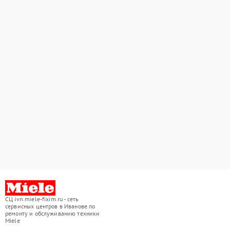
СЦ ivn.miele-fixim.ru - сеть
сервисных центров в Иванове по
ремонту и обслуживанию техники
Miele