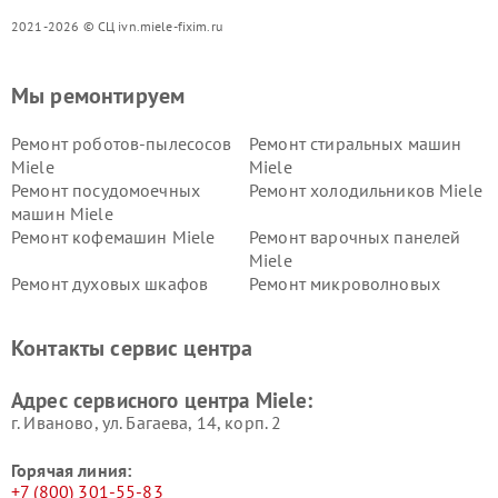
2021-2026 © СЦ ivn.miele-fixim.ru
Мы ремонтируем
Ремонт роботов-пылесосов
Ремонт стиральных машин
Miele
Miele
Ремонт посудомоечных
Ремонт холодильников Miele
машин Miele
Ремонт кофемашин Miele
Ремонт варочных панелей
Miele
Ремонт духовых шкафов
Ремонт микроволновых
Miele
печей Miele
Ремонт парогенераторов
Ремонт вытяжек Miele
Контакты сервис центра
Miele
Ремонт гладильных систем
Ремонт вертикальных
Адрес сервисного центра Miele:
Miele
пылесосов Miele
г. Иваново, ул. Багаева, 14, корп. 2
Горячая линия:
+7 (800) 301-55-83