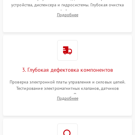
устройства, диспенсера и гидросистемы. Глубокая очистка
внутренних узлов от кофейных масел, жмыха и накипи.
Подробнее
Промывка дренажных каналов и фильтров с использованием
специализированной химии.
3. Глубокая дефектовка компонентов
Проверка электронной платы управления и силовых цепей.
Тестирование электромагнитных клапанов, датчиков
температуры и расходомера. Оценка степени износа
Подробнее
жерновов кофемолки, уплотнительных колец гидросистемы
и шестерней редуктора.