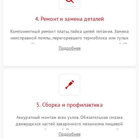
4. Ремонт и замена деталей
Компонентный ремонт платы, пайка цепей питания. Замена
неисправной помпы, перегоревшего термоблока или тупых
жерновов. Установка новых силиконовых уплотнителей (O-
Подробнее
ring) и тефлоновых трубок для надежного устранения
протечек.
5. Сборка и профилактика
Аккуратный монтаж всех узлов. Обязательная смазка
движущихся частей заварочного механизма пищевой
силиконовой смазкой. Проведение программной
Подробнее
декальцинации и очистки системы от кофейных масел.