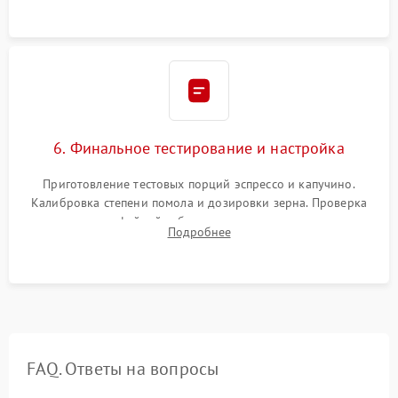
Надежная фиксация всех соединений.
6. Финальное тестирование и настройка
Приготовление тестовых порций эспрессо и капучино.
Калибровка степени помола и дозировки зерна. Проверка
плотности кофейной таблетки, температуры напитка и
Подробнее
качества молочной пены. Контроль отсутствия посторонних
шумов и протечек.
FAQ. Ответы на вопросы