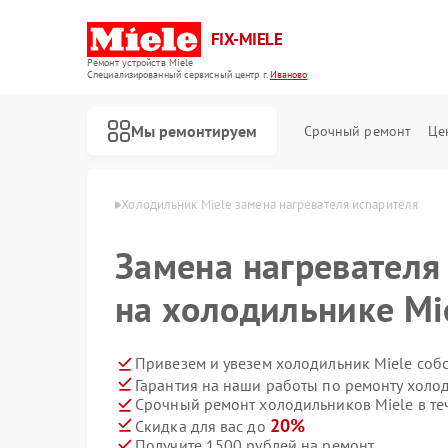
FIX-MIELE
Ремонт устройств Miele
Специализированный cервисный центр г.
Иваново
Мы ремонтируем
Срочный ремонт
Це
ков Miele в Иванове
Холодильник Miele замена нагревателя испарителя
Замена нагревателя
на холодильнике Mi
Привезем и увезем холодильник Miele соб
Гарантия на наши работы по ремонту холо
Срочный ремонт холодильников Miele в те
20%
Скидка для вас до
Получите 1500 рублей на ремонт
Ремонт роботов-пылесосов Miele
Ремонт стиральных машин Miele
Ремонт посудомоечных машин Miele
Ремонт варочных панелей Miele
Ремонт духовых шкафов Miele
Ремонт микроволновых печей Miele
Ремонт парогенераторов Miele
Ремонт гладильных систем Miele
Ремонт вертикальных пылесосов Miele
Ремонт сушильных машин Miele