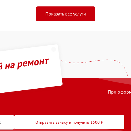
Показать все услуги
й на ремонт
При оформл
Отправить заявку и получить 1500 ₽