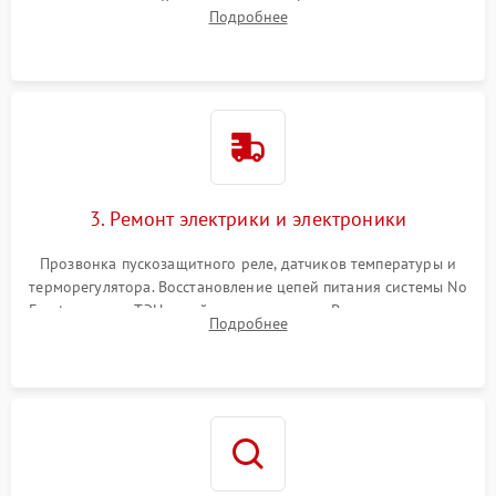
течеискателем. Демонтаж старого фильтра-осушителя и
Подробнее
продувка капиллярной трубки для устранения засоров.
3. Ремонт электрики и электроники
Прозвонка пускозащитного реле, датчиков температуры и
терморегулятора. Восстановление цепей питания системы No
Frost, включая ТЭН оттайки и вентилятор. Ремонт или замена
Подробнее
платы управления при сбоях алгоритмов.