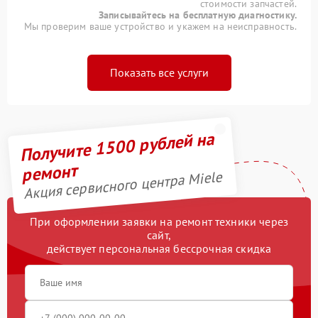
стоимости запчастей.
Записывайтесь на бесплатную диагностику.
Мы проверим ваше устройство и укажем на неисправность.
Показать все услуги
Получите 1500 рублей на
ремонт
Акция сервисного центра Miele
При оформлении заявки на ремонт техники через
сайт,
действует персональная бессрочная скидка