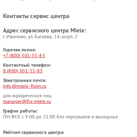
Miele
печей Miele
Ремонт парогенераторов
Ремонт вытяжек Miele
Контакты сервис центра
Miele
Ремонт гладильных систем
Ремонт вертикальных
Адрес сервисного центра Miele:
Miele
пылесосов Miele
г. Иваново, ул. Багаева, 14, корп. 2
Горячая линия:
+7 (800) 301-55-83
Контактный телефон:
8 (800) 301-55-83
Электронная почта:
info@miele-fixim.ru
для юридических лиц
manager@fix-miele.ru
График работы:
ПН-ВСК с 9:00 до 21:00 без перерывов и выходных
Рейтинг сервисного центра