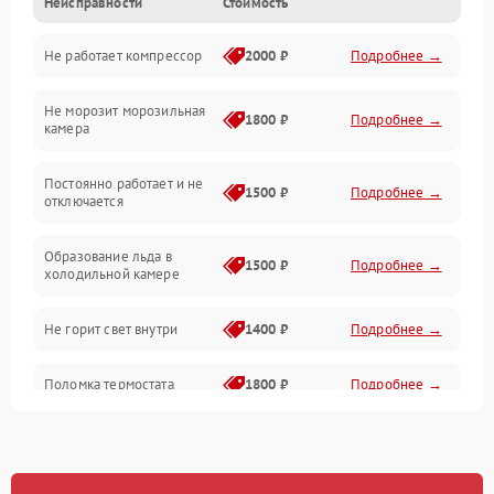
Неисправности
Стоимость
Механика
Не работает компрессор
2000 ₽
Подробнее →
Электропитание
Не морозит морозильная
Дренаж
1800 ₽
Подробнее →
камера
Оттайка
Постоянно работает и не
1500 ₽
Подробнее →
отключается
Программное обеспечение
Образование льда в
1500 ₽
Подробнее →
холодильной камере
Не горит свет внутри
1400 ₽
Подробнее →
Поломка термостата
1800 ₽
Подробнее →
Не работает вентилятор
1800 ₽
Подробнее →