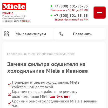
+7 (800) 301-55-83
Ежедневно, с 10:00 до 20:00
FIX-MIELE
+7 (800) 301-55-83
Ремонт устройств Miele
Специализированный
Звонок бесплатный по РФ
cервисный центр г.
Иваново
Мы ремонтируем
Позвонить
анове
Холодильник Miele замена фильтра осушителя
Замена фильтра осушителя на
холодильнике Miele в Иванове
Привезем и увезем холодильник Miele
собственной доставкой
Гарантия на наши работы по ремонту
до 3-х лет
холодильников Miele
Ремонт вертикальных пылесосов Miele
Ремонт роботов-пылесосов Miele
Ремонт посудомоечных машин Miele
Ремонт варочных панелей Miele
Ремонт микроволновых печей Miele
Ремонт стиральных машин Miele
Ремонт гладильных систем Miele
Ремонт сушильных машин Miele
Срочный ремонт холодильников Miele в течении
часа