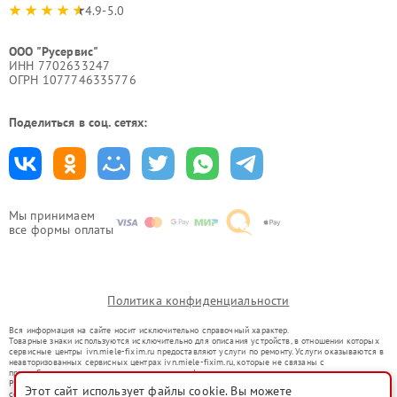
4.9-5.0
ООО "Русервис"
ИНН 7702633247
ОГРН 1077746335776
Поделиться в соц. сетях:
Мы принимаем
все формы оплаты
Политика конфиденциальности
Вся информация на сайте носит исключительно справочный характер.
Товарные знаки используются исключительно для описания устройств, в отношении которых
сервисные центры ivn.miele-fixim.ru предоставляют услуги по ремонту. Услуги оказываются в
неавторизованных сервисных центрах ivn.miele-fixim.ru, которые не связаны с
правообладателями товарных знаков или их официальными представителями.
Ремонт осуществляется для устройств, уже введенных в гражданский оборот в соответствии
Этот сайт использует файлы cookie. Вы можете
со статьей 1487 ГК РФ.