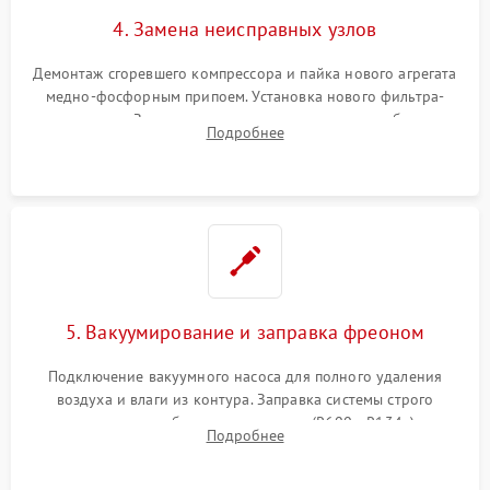
4. Замена неисправных узлов
Демонтаж сгоревшего компрессора и пайка нового агрегата
медно-фосфорным припоем. Установка нового фильтра-
осушителя. Замена изношенных вентиляторов обдува,
Подробнее
сломанных заслонок или поврежденных дверных петель.
5. Вакуумирование и заправка фреоном
Подключение вакуумного насоса для полного удаления
воздуха и влаги из контура. Заправка системы строго
дозированным объемом хладагента (R600a, R134a) по
Подробнее
электронным весам. Контроль рабочего давления в системе.