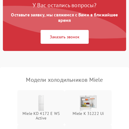
Поломка системы No Frost
2600 ₽
Подробнее →
У Вас остались вопросы?
Оставьте заявку, мы свяжемся с Вами в ближайшее
Образование конденсата
1800 ₽
Подробнее →
на стенках
время
Сбой в работе инвертора
2100 ₽
Подробнее →
Заказать звонок
Запах горелого при
2000 ₽
Подробнее →
работе
Не включается
1000 ₽
Подробнее →
холодильник
Модели холодильников Miele
Проблемы с системой
автоматической
1800 ₽
Подробнее →
разморозки
Miele KD 4172 E WS
Miele K 31222 Ui
Active