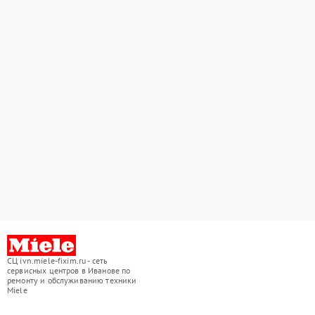
СЦ ivn.miele-fixim.ru - сеть
сервисных центров в Иванове по
ремонту и обслуживанию техники
Miele