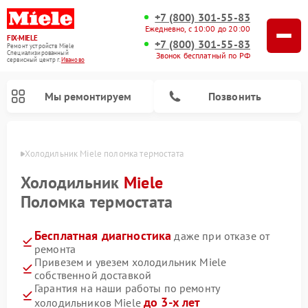
+7 (800) 301-55-83
Ежедневно, с 10:00 до 20:00
FIX-MIELE
+7 (800) 301-55-83
Ремонт устройств Miele
Специализированный
Звонок бесплатный по РФ
cервисный центр г.
Иваново
Мы ремонтируем
Позвонить
анове
Холодильник Miele поломка термостата
Холодильник
Miele
Поломка термостата
Бесплатная диагностика
даже при отказе от
ремонта
Привезем и увезем холодильник Miele
собственной доставкой
Ремонт вертикальных пылесосов Miele
Ремонт роботов-пылесосов Miele
Ремонт посудомоечных машин Miele
Ремонт варочных панелей Miele
Ремонт микроволновых печей Miele
Ремонт стиральных машин Miele
Ремонт гладильных систем Miele
Ремонт сушильных машин Miele
Гарантия на наши работы по ремонту
до 3-х лет
холодильников Miele