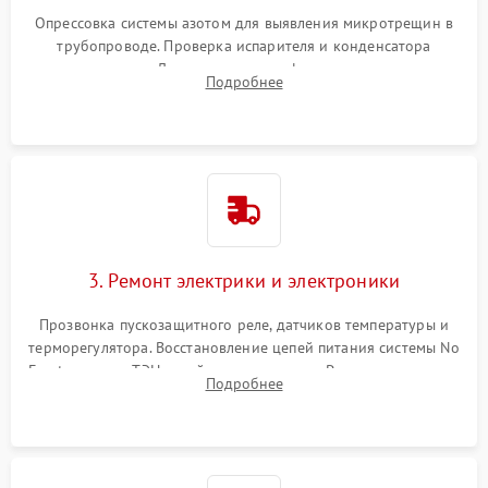
Опрессовка системы азотом для выявления микротрещин в
трубопроводе. Проверка испарителя и конденсатора
течеискателем. Демонтаж старого фильтра-осушителя и
Подробнее
продувка капиллярной трубки для устранения засоров.
3. Ремонт электрики и электроники
Прозвонка пускозащитного реле, датчиков температуры и
терморегулятора. Восстановление цепей питания системы No
Frost, включая ТЭН оттайки и вентилятор. Ремонт или замена
Подробнее
платы управления при сбоях алгоритмов.