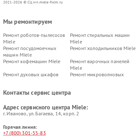
2021-2026 © СЦ ivn.miele-fixim.ru
Мы ремонтируем
Ремонт роботов-пылесосов
Ремонт стиральных машин
Miele
Miele
Ремонт посудомоечных
Ремонт холодильников Miele
машин Miele
Ремонт кофемашин Miele
Ремонт варочных панелей
Miele
Ремонт духовых шкафов
Ремонт микроволновых
Miele
печей Miele
Ремонт парогенераторов
Ремонт вытяжек Miele
Контакты сервис центра
Miele
Ремонт гладильных систем
Ремонт вертикальных
Адрес сервисного центра Miele:
Miele
пылесосов Miele
г. Иваново, ул. Багаева, 14, корп. 2
Горячая линия:
+7 (800) 301-55-83