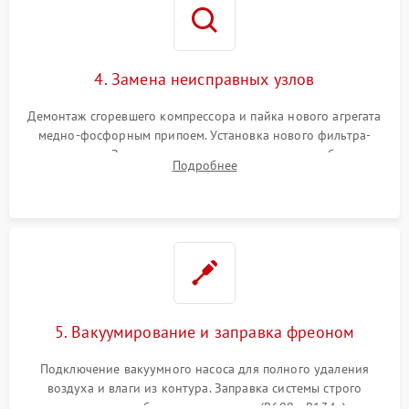
4. Замена неисправных узлов
Демонтаж сгоревшего компрессора и пайка нового агрегата
медно-фосфорным припоем. Установка нового фильтра-
осушителя. Замена изношенных вентиляторов обдува,
Подробнее
сломанных заслонок или поврежденных дверных петель.
5. Вакуумирование и заправка фреоном
Подключение вакуумного насоса для полного удаления
воздуха и влаги из контура. Заправка системы строго
дозированным объемом хладагента (R600a, R134a) по