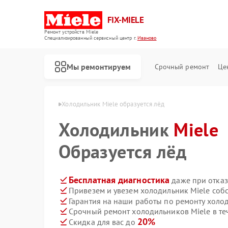
FIX-MIELE
Ремонт устройств Miele
Специализированный cервисный центр г.
Иваново
Мы ремонтируем
Срочный ремонт
Це
ков Miele в Иванове
Холодильник Miele образуется лёд
Холодильник
Miele
Образуется лёд
Бесплатная диагностика
даже при отказ
Привезем и увезем холодильник Miele соб
Гарантия на наши работы по ремонту холо
Срочный ремонт холодильников Miele в те
20%
Скидка для вас до
Ремонт роботов-пылесосов Miele
Ремонт стиральных машин Miele
Ремонт посудомоечных машин Miele
Ремонт варочных панелей Miele
Ремонт духовых шкафов Miele
Ремонт микроволновых печей Miele
Ремонт парогенераторов Miele
Ремонт гладильных систем Miele
Ремонт вертикальных пылесосов Miele
Ремонт сушильных машин Miele