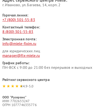
Адрес сервисного центра Miele:
Miele
пылесосов Miele
г. Иваново, ул. Багаева, 14, корп. 2
Горячая линия:
+7 (800) 301-55-83
Контактный телефон:
8 (800) 301-55-83
Электронная почта:
info@miele-fixim.ru
для юридических лиц
manager@fix-miele.ru
График работы:
ПН-ВСК с 9:00 до 21:00 без перерывов и выходных
Рейтинг сервисного центра
4.9-5.0
ООО "Русервис"
ИНН 7702633247
ОГРН 1077746335776