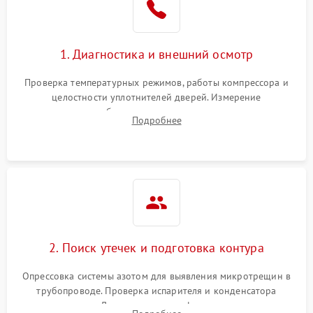
на стенках
Сбой в работе инвертора
2100 ₽
Подробнее →
1. Диагностика и внешний осмотр
Запах горелого при
2000 ₽
Подробнее →
Проверка температурных режимов, работы компрессора и
работе
целостности уплотнителей дверей. Измерение
сопротивления обмоток мотора, проверка термостата и
Не включается
Подробнее
1000 ₽
Подробнее →
считывание кодов ошибок с электронного дисплея.
холодильник
Проблемы с системой
автоматической
1800 ₽
Подробнее →
разморозки
2. Поиск утечек и подготовка контура
Опрессовка системы азотом для выявления микротрещин в
трубопроводе. Проверка испарителя и конденсатора
течеискателем. Демонтаж старого фильтра-осушителя и