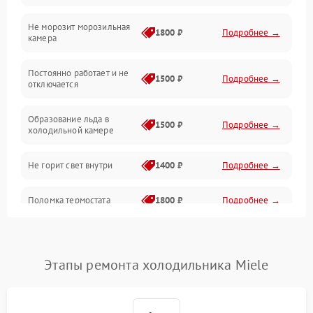
Не морозит морозильная
Дренаж
1800 ₽
Подробнее →
камера
Оттайка
Постоянно работает и не
1500 ₽
Подробнее →
отключается
Программное обеспечение
Образование льда в
1500 ₽
Подробнее →
холодильной камере
Не горит свет внутри
1400 ₽
Подробнее →
Поломка термостата
1800 ₽
Подробнее →
Не работает вентилятор
1800 ₽
Подробнее →
Этапы ремонта холодильника Miele
Поломка системы No Frost
2600 ₽
Подробнее →
Образование конденсата
1800 ₽
Подробнее →