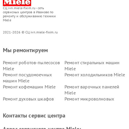
СЦ ivn.miele-fixim.ru - сеть
сервисных центров в Иванове по
ремонту и обслуживанию техники
Miele
2021-2026 © СЦ ivn.miele-fixim.ru
Мы ремонтируем
Ремонт роботов-пылесосов
Ремонт стиральных машин
Miele
Miele
Ремонт посудомоечных
Ремонт холодильников Miele
машин Miele
Ремонт кофемашин Miele
Ремонт варочных панелей
Miele
Ремонт духовых шкафов
Ремонт микроволновых
Miele
печей Miele
Ремонт парогенераторов
Ремонт вытяжек Miele
Контакты сервис центра
Miele
Ремонт гладильных систем
Ремонт вертикальных