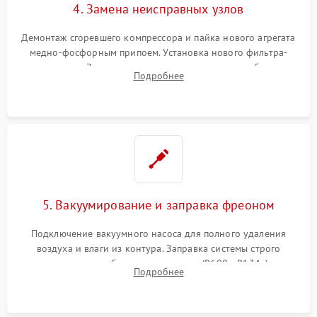
4. Замена неисправных узлов
Демонтаж сгоревшего компрессора и пайка нового агрегата
медно-фосфорным припоем. Установка нового фильтра-
осушителя. Замена изношенных вентиляторов обдува,
Подробнее
сломанных заслонок или поврежденных дверных петель.
5. Вакуумирование и заправка фреоном
Подключение вакуумного насоса для полного удаления
воздуха и влаги из контура. Заправка системы строго
дозированным объемом хладагента (R600a, R134a) по
Подробнее
электронным весам. Контроль рабочего давления в системе.