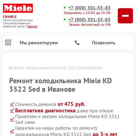
+7 (800) 301-55-83
Ежедневно, с 10:00 до 20:00
FIX-MIELE
+7 (800) 301-55-83
Ремонт устройств Miele
Специализированный
Звонок бесплатный по РФ
cервисный центр г.
Иваново
Мы ремонтируем
Позвонить
анове
Ремонт холодильника Miele KD 3522 Sed в Иванове
Ремонт холодильника Miele KD
3522 Sed в Иванове
от 475 руб.
Стоимость ремонта
Бесплатная диагностика
даже при отказе
Привезем и увезем холодильник Miele KD 3522
Sed сами
Ремонт вертикальных пылесосов Miele
Ремонт роботов-пылесосов Miele
Ремонт посудомоечных машин Miele
Ремонт варочных панелей Miele
Ремонт микроволновых печей Miele
Ремонт стиральных машин Miele
Ремонт гладильных систем Miele
Ремонт сушильных машин Miele
Гарантия на наши работы по ремонту
до 3-х лет
холодильников Miele KD 3522 Sed