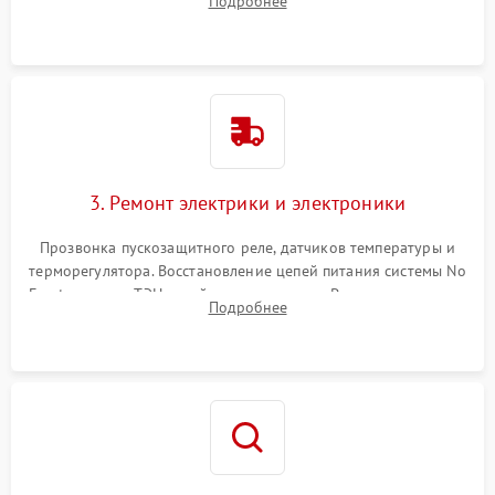
Подробнее
продувка капиллярной трубки для устранения засоров.
3. Ремонт электрики и электроники
Прозвонка пускозащитного реле, датчиков температуры и
терморегулятора. Восстановление цепей питания системы No
Frost, включая ТЭН оттайки и вентилятор. Ремонт или замена
Подробнее
платы управления при сбоях алгоритмов.