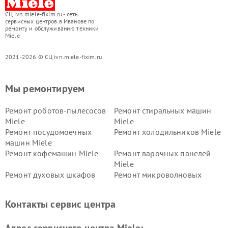
СЦ ivn.miele-fixim.ru - сеть
сервисных центров в Иванове по
ремонту и обслуживанию техники
Miele
2021-2026 © СЦ ivn.miele-fixim.ru
Мы ремонтируем
Ремонт роботов-пылесосов
Ремонт стиральных машин
Miele
Miele
Ремонт посудомоечных
Ремонт холодильников Miele
машин Miele
Ремонт кофемашин Miele
Ремонт варочных панелей
Miele
Ремонт духовых шкафов
Ремонт микроволновых
Miele
печей Miele
Ремонт парогенераторов
Ремонт вытяжек Miele
Контакты сервис центра
Miele
Ремонт гладильных систем
Ремонт вертикальных