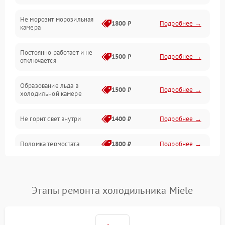
Не морозит морозильная
Дренаж
1800 ₽
Подробнее →
камера
Оттайка
Постоянно работает и не
1500 ₽
Подробнее →
отключается
Программное обеспечение
Образование льда в
1500 ₽
Подробнее →
холодильной камере
Не горит свет внутри
1400 ₽
Подробнее →
Поломка термостата
1800 ₽
Подробнее →
Не работает вентилятор
1800 ₽
Подробнее →
Этапы ремонта холодильника Miele
Поломка системы No Frost
2600 ₽
Подробнее →
Образование конденсата
1800 ₽
Подробнее →