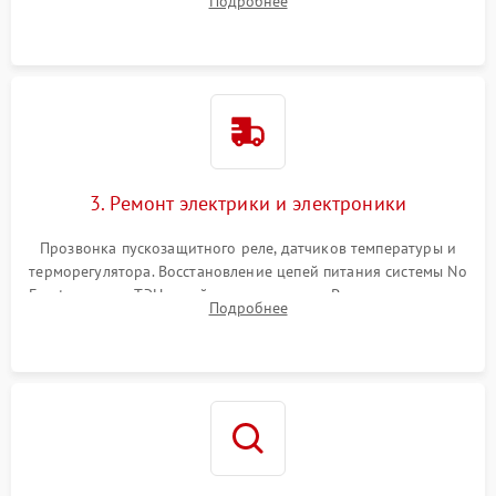
Подробнее
продувка капиллярной трубки для устранения засоров.
3. Ремонт электрики и электроники
Прозвонка пускозащитного реле, датчиков температуры и
терморегулятора. Восстановление цепей питания системы No
Frost, включая ТЭН оттайки и вентилятор. Ремонт или замена
Подробнее
платы управления при сбоях алгоритмов.