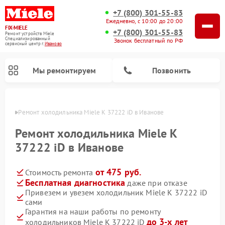
+7 (800) 301-55-83
Ежедневно, с 10:00 до 20:00
FIX-MIELE
+7 (800) 301-55-83
Ремонт устройств Miele
Специализированный
Звонок бесплатный по РФ
cервисный центр г.
Иваново
Мы ремонтируем
Позвонить
анове
Ремонт холодильника Miele K 37222 iD в Иванове
Ремонт холодильника Miele K
37222 iD в Иванове
от 475 руб.
Стоимость ремонта
Бесплатная диагностика
даже при отказе
Привезем и увезем холодильник Miele K 37222 iD
сами
Ремонт вертикальных пылесосов Miele
Ремонт роботов-пылесосов Miele
Ремонт посудомоечных машин Miele
Ремонт варочных панелей Miele
Ремонт микроволновых печей Miele
Ремонт стиральных машин Miele
Ремонт гладильных систем Miele
Ремонт сушильных машин Miele
Гарантия на наши работы по ремонту
до 3-х лет
холодильников Miele K 37222 iD