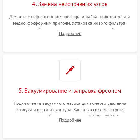
4. Замена неисправных узлов
Демонтаж сгоревшего компрессора и пайка нового агрегата
медно-фосфорным припоем. Установка нового фильтра-
осушителя. Замена изношенных вентиляторов обдува,
Подробнее
сломанных заслонок или поврежденных дверных петель.
5. Вакуумирование и заправка фреоном
Подключение вакуумного насоса для полного удаления
воздуха и влаги из контура. Заправка системы строго
дозированным объемом хладагента (R600a, R134a) по
Подробнее
электронным весам. Контроль рабочего давления в системе.