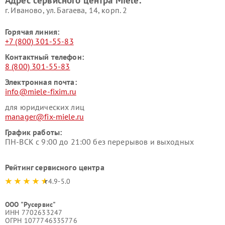
Адрес сервисного центра Miele:
Miele
пылесосов Miele
г. Иваново, ул. Багаева, 14, корп. 2
Горячая линия:
+7 (800) 301-55-83
Контактный телефон:
8 (800) 301-55-83
Электронная почта:
info@miele-fixim.ru
для юридических лиц
manager@fix-miele.ru
График работы:
ПН-ВСК с 9:00 до 21:00 без перерывов и выходных
Рейтинг сервисного центра
4.9-5.0
ООО "Русервис"
ИНН 7702633247
ОГРН 1077746335776