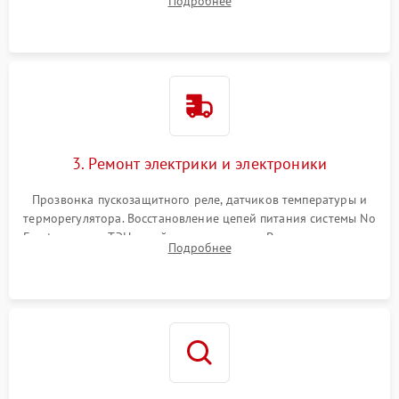
Подробнее
продувка капиллярной трубки для устранения засоров.
3. Ремонт электрики и электроники
Прозвонка пускозащитного реле, датчиков температуры и
терморегулятора. Восстановление цепей питания системы No
Frost, включая ТЭН оттайки и вентилятор. Ремонт или замена
Подробнее
платы управления при сбоях алгоритмов.