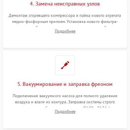
4. Замена неисправных узлов
Демонтаж сгоревшего компрессора и пайка нового агрегата
медно-фосфорным припоем. Установка нового фильтра-
осушителя. Замена изношенных вентиляторов обдува,
Подробнее
сломанных заслонок или поврежденных дверных петель.
5. Вакуумирование и заправка фреоном
Подключение вакуумного насоса для полного удаления
воздуха и влаги из контура. Заправка системы строго
дозированным объемом хладагента (R600a, R134a) по
Подробнее
электронным весам. Контроль рабочего давления в системе.