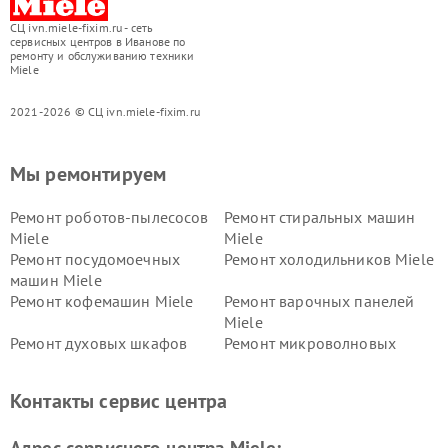
СЦ ivn.miele-fixim.ru - сеть
сервисных центров в Иванове по
ремонту и обслуживанию техники
Miele
2021-2026 © СЦ ivn.miele-fixim.ru
Мы ремонтируем
Ремонт роботов-пылесосов
Ремонт стиральных машин
Miele
Miele
Ремонт посудомоечных
Ремонт холодильников Miele
машин Miele
Ремонт кофемашин Miele
Ремонт варочных панелей
Miele
Ремонт духовых шкафов
Ремонт микроволновых
Miele
печей Miele
Ремонт парогенераторов
Ремонт вытяжек Miele
Контакты сервис центра
Miele
Ремонт гладильных систем
Ремонт вертикальных