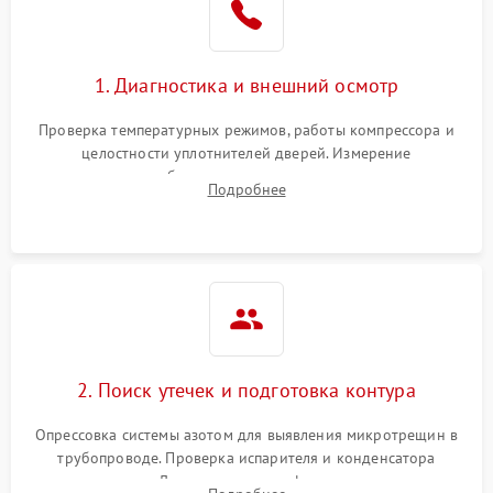
на стенках
Сбой в работе инвертора
2100 ₽
Подробнее →
1. Диагностика и внешний осмотр
Запах горелого при
2000 ₽
Подробнее →
Проверка температурных режимов, работы компрессора и
работе
целостности уплотнителей дверей. Измерение
сопротивления обмоток мотора, проверка термостата и
Не включается
Подробнее
1000 ₽
Подробнее →
считывание кодов ошибок с электронного дисплея.
холодильник
Проблемы с системой
автоматической
1800 ₽
Подробнее →
разморозки
2. Поиск утечек и подготовка контура
Опрессовка системы азотом для выявления микротрещин в
трубопроводе. Проверка испарителя и конденсатора
течеискателем. Демонтаж старого фильтра-осушителя и