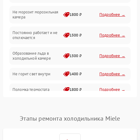
Не морозит морозильная
Дренаж
1800 ₽
Подробнее →
камера
Оттайка
Постоянно работает и не
1500 ₽
Подробнее →
отключается
Программное обеспечение
Образование льда в
1500 ₽
Подробнее →
холодильной камере
Не горит свет внутри
1400 ₽
Подробнее →
Поломка термостата
1800 ₽
Подробнее →
Не работает вентилятор
1800 ₽
Подробнее →
Этапы ремонта холодильника Miele
Поломка системы No Frost
2600 ₽
Подробнее →
Образование конденсата
1800 ₽
Подробнее →