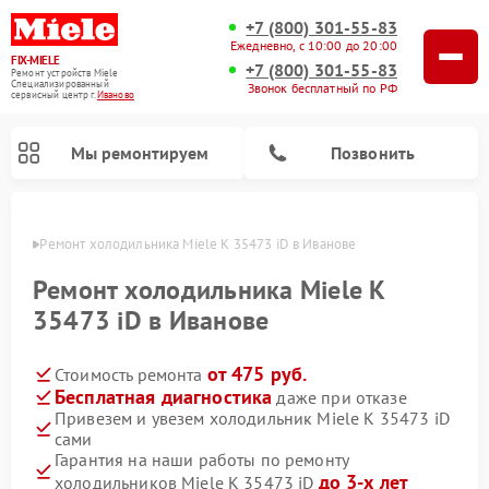
+7 (800) 301-55-83
Ежедневно, с 10:00 до 20:00
FIX-MIELE
+7 (800) 301-55-83
Ремонт устройств Miele
Специализированный
Звонок бесплатный по РФ
cервисный центр г.
Иваново
Мы ремонтируем
Позвонить
анове
Ремонт холодильника Miele K 35473 iD в Иванове
Ремонт холодильника Miele K
35473 iD в Иванове
от 475 руб.
Стоимость ремонта
Бесплатная диагностика
даже при отказе
Привезем и увезем холодильник Miele K 35473 iD
сами
Ремонт вертикальных пылесосов Miele
Ремонт роботов-пылесосов Miele
Ремонт посудомоечных машин Miele
Ремонт варочных панелей Miele
Ремонт микроволновых печей Miele
Ремонт стиральных машин Miele
Ремонт гладильных систем Miele
Ремонт сушильных машин Miele
Гарантия на наши работы по ремонту
до 3-х лет
холодильников Miele K 35473 iD