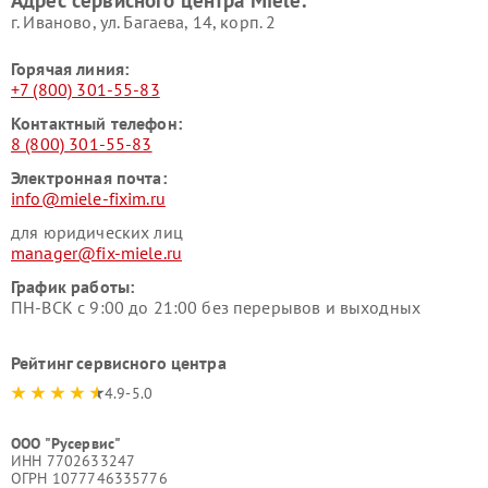
Адрес сервисного центра Miele:
Miele
пылесосов Miele
г. Иваново, ул. Багаева, 14, корп. 2
Горячая линия:
+7 (800) 301-55-83
Контактный телефон:
8 (800) 301-55-83
Электронная почта:
info@miele-fixim.ru
для юридических лиц
manager@fix-miele.ru
График работы:
ПН-ВСК с 9:00 до 21:00 без перерывов и выходных
Рейтинг сервисного центра
4.9-5.0
ООО "Русервис"
ИНН 7702633247
ОГРН 1077746335776