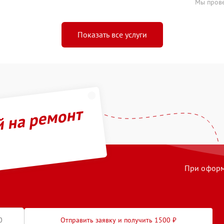
Мы прове
Показать все услуги
й на ремонт
При оформл
Отправить заявку и получить 1500 ₽