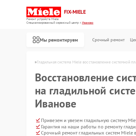
FIX-MIELE
Ремонт устройств Miele
Специализированный cервисный центр г.
Иваново
Мы ремонтируем
Срочный ремонт
Це
тем Miele в Иванове
Гладильная система Miele восстановление системной пл
Восстановление сис
на гладильной систе
Иванове
Привезем и увезем гладильную систему Mie
Гарантия на наши работы по ремонту глад
Срочный ремонт гладильных систем Miele в
Ремонт роботов-пылесосов Miele
Ремонт стиральных машин Miele
Ремонт посудомоечных машин Miele
Ремонт варочных панелей Miele
Ремонт духовых шкафов Miele
Ремонт микроволновых печей Miele
Ремонт парогенераторов Miele
Ремонт вертикальных пылесосов Miele
Ремонт сушильных машин Miele