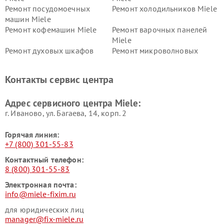
Ремонт посудомоечных
Ремонт холодильников Miele
машин Miele
Ремонт кофемашин Miele
Ремонт варочных панелей
Miele
Ремонт духовых шкафов
Ремонт микроволновых
Miele
печей Miele
Ремонт парогенераторов
Ремонт вытяжек Miele
Контакты сервис центра
Miele
Ремонт гладильных систем
Ремонт вертикальных
Адрес сервисного центра Miele:
Miele
пылесосов Miele
г. Иваново, ул. Багаева, 14, корп. 2
Горячая линия:
+7 (800) 301-55-83
Контактный телефон:
8 (800) 301-55-83
Электронная почта:
info@miele-fixim.ru
для юридических лиц
manager@fix-miele.ru