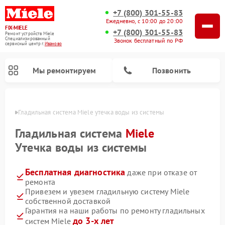
+7 (800) 301-55-83
Ежедневно, с 10:00 до 20:00
FIX-MIELE
+7 (800) 301-55-83
Ремонт устройств Miele
Специализированный
Звонок бесплатный по РФ
cервисный центр г.
Иваново
Мы ремонтируем
Позвонить
анове
Гладильная система Miele утечка воды из системы
Гладильная система
Miele
Утечка воды из системы
Бесплатная диагностика
даже при отказе от
ремонта
Привезем и увезем гладильную систему Miele
собственной доставкой
Ремонт вертикальных пылесосов Miele
Ремонт роботов-пылесосов Miele
Ремонт посудомоечных машин Miele
Ремонт стиральных машин Miele
Ремонт варочных панелей Miele
Ремонт микроволновых печей Miele
Ремонт сушильных машин Miele
Гарантия на наши работы по ремонту гладильных
до 3-х лет
систем Miele