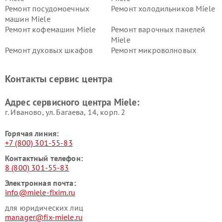
Ремонт посудомоечных
Ремонт холодильников Miele
машин Miele
Ремонт кофемашин Miele
Ремонт варочных панелей
Miele
Ремонт духовых шкафов
Ремонт микроволновых
Miele
печей Miele
Ремонт парогенераторов
Ремонт вытяжек Miele
Контакты сервис центра
Miele
Ремонт гладильных систем
Ремонт вертикальных
Адрес сервисного центра Miele:
Miele
пылесосов Miele
г. Иваново, ул. Багаева, 14, корп. 2
Горячая линия:
+7 (800) 301-55-83
Контактный телефон:
8 (800) 301-55-83
Электронная почта:
info@miele-fixim.ru
для юридических лиц
manager@fix-miele.ru