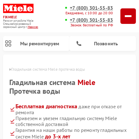
+7 (800) 301-55-83
Ежедневно, с 10:00 до 20:00
FIX-MIELE
+7 (800) 301-55-83
Ремонт устройств Miele
Специализированный
Звонок бесплатный по РФ
cервисный центр г.
Иваново
Мы ремонтируем
Позвонить
анове
Гладильная система Miele протечка воды
Гладильная система
Miele
Протечка воды
Бесплатная диагностика
даже при отказе от
ремонта
Привезем и увезем гладильную систему Miele
собственной доставкой
Ремонт вертикальных пылесосов Miele
Ремонт роботов-пылесосов Miele
Ремонт посудомоечных машин Miele
Ремонт стиральных машин Miele
Ремонт варочных панелей Miele
Ремонт микроволновых печей Miele
Ремонт сушильных машин Miele
Гарантия на наши работы по ремонту гладильных
до 3-х лет
систем Miele