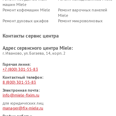
машин Miele
Ремонт кофемашин Miele
Ремонт варочных панелей
Miele
Ремонт духовых шкафов
Ремонт микроволновых
Miele
печей Miele
Ремонт парогенераторов
Ремонт вытяжек Miele
Контакты сервис центра
Miele
Ремонт гладильных систем
Ремонт вертикальных
Адрес сервисного центра Miele:
Miele
пылесосов Miele
г. Иваново, ул. Багаева, 14, корп. 2
Горячая линия:
+7 (800) 301-55-83
Контактный телефон:
8 (800) 301-55-83
Электронная почта:
info@miele-fixim.ru
для юридических лиц
manager@fix-miele.ru