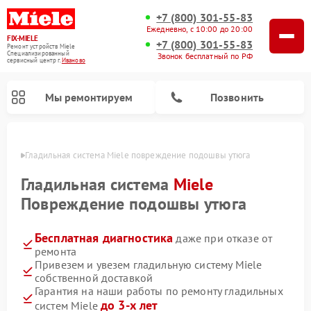
+7 (800) 301-55-83
Ежедневно, с 10:00 до 20:00
FIX-MIELE
+7 (800) 301-55-83
Ремонт устройств Miele
Специализированный
Звонок бесплатный по РФ
cервисный центр г.
Иваново
Мы ремонтируем
Позвонить
анове
Гладильная система Miele повреждение подошвы утюга
Гладильная система
Miele
Повреждение подошвы утюга
Бесплатная диагностика
даже при отказе от
ремонта
Привезем и увезем гладильную систему Miele
собственной доставкой
Ремонт вертикальных пылесосов Miele
Ремонт роботов-пылесосов Miele
Ремонт посудомоечных машин Miele
Ремонт стиральных машин Miele
Ремонт варочных панелей Miele
Ремонт микроволновых печей Miele
Ремонт сушильных машин Miele
Гарантия на наши работы по ремонту гладильных
до 3-х лет
систем Miele