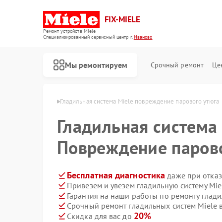
FIX-MIELE
Ремонт устройств Miele
Специализированный cервисный центр г.
Иваново
Мы ремонтируем
Срочный ремонт
Це
тем Miele в Иванове
Гладильная система Miele повреждение парового утюга
Гладильная система
Повреждение парово
Бесплатная диагностика
даже при отказ
Привезем и увезем гладильную систему Mie
Гарантия на наши работы по ремонту глад
Срочный ремонт гладильных систем Miele в
20%
Скидка для вас до
Ремонт роботов-пылесосов Miele
Ремонт стиральных машин Miele
Ремонт посудомоечных машин Miele
Ремонт варочных панелей Miele
Ремонт духовых шкафов Miele
Ремонт микроволновых печей Miele
Ремонт парогенераторов Miele
Ремонт вертикальных пылесосов Miele
Ремонт сушильных машин Miele