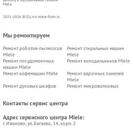
Miele
2021-2026 © СЦ ivn.miele-fixim.ru
Мы ремонтируем
Ремонт роботов-пылесосов
Ремонт стиральных машин
Miele
Miele
Ремонт посудомоечных
Ремонт холодильников Miele
машин Miele
Ремонт кофемашин Miele
Ремонт варочных панелей
Miele
Ремонт духовых шкафов
Ремонт микроволновых
Miele
печей Miele
Ремонт парогенераторов
Ремонт вытяжек Miele
Контакты сервис центра
Miele
Ремонт гладильных систем
Ремонт вертикальных
Адрес сервисного центра Miele:
Miele
пылесосов Miele
г. Иваново, ул. Багаева, 14, корп. 2