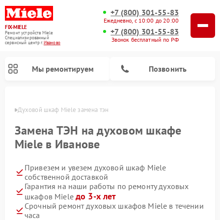
+7 (800) 301-55-83
Ежедневно, с 10:00 до 20:00
FIX-MIELE
+7 (800) 301-55-83
Ремонт устройств Miele
Специализированный
Звонок бесплатный по РФ
cервисный центр г.
Иваново
Мы ремонтируем
Позвонить
анове
Духовой шкаф Miele замена тэн
Замена ТЭН на духовом шкафе
Miele в Иванове
Привезем и увезем духовой шкаф Miele
собственной доставкой
Гарантия на наши работы по ремонту духовых
до 3-х лет
шкафов Miele
Ремонт вертикальных пылесосов Miele
Ремонт роботов-пылесосов Miele
Ремонт посудомоечных машин Miele
Ремонт микроволновых печей Miele
Ремонт стиральных машин Miele
Ремонт варочных панелей Miele
Ремонт гладильных систем Miele
Ремонт сушильных машин Miele
Срочный ремонт духовых шкафов Miele в течении
часа