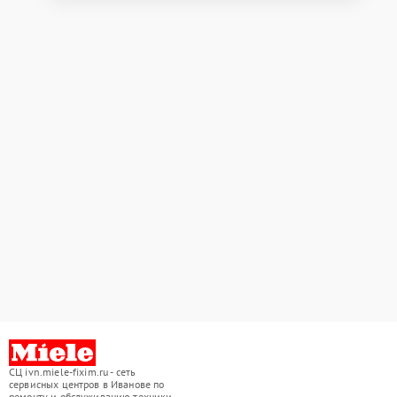
СЦ ivn.miele-fixim.ru - сеть
сервисных центров в Иванове по
ремонту и обслуживанию техники