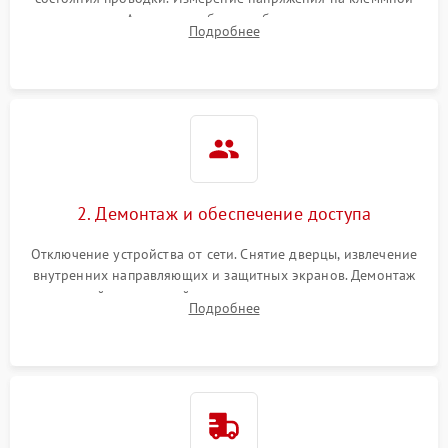
колодке. Анализ жалоб на проблемы с нагревом,
Подробнее
конвекцией, панелью управления или блокировкой дверцы.
2. Демонтаж и обеспечение доступа
Отключение устройства от сети. Снятие дверцы, извлечение
внутренних направляющих и защитных экранов. Демонтаж
задней или верхней панели для прямого доступа к
Подробнее
нагревательным элементам, плате и вентиляторам.