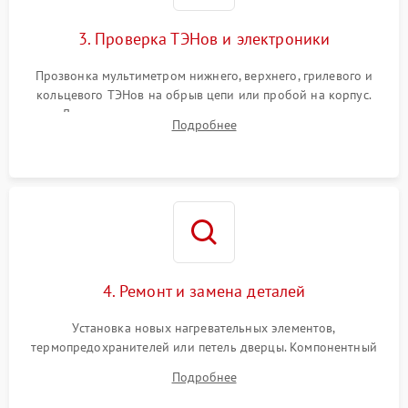
3. Проверка ТЭНов и электроники
Прозвонка мультиметром нижнего, верхнего, грилевого и
кольцевого ТЭНов на обрыв цепи или пробой на корпус.
Диагностика термостата, датчиков температуры,
Подробнее
переключателя режимов и мотора конвекции.
4. Ремонт и замена деталей
Установка новых нагревательных элементов,
термопредохранителей или петель дверцы. Компонентный
ремонт электронного модуля управления, замена
Подробнее
выгоревших реле, восстановление контактов и замена
уплотнителя.