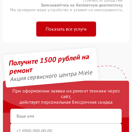
стоимости запчастей.
Записывайтесь на бесплатную диагностику.
Мы проверим ваше устройство и укажем на неисправность.
Показать все услуги
Получите 1500 рублей на
ремонт
Акция сервисного центра Miele
При оформлении заявки на ремонт техники через
сайт,
действует персональная бессрочная скидка