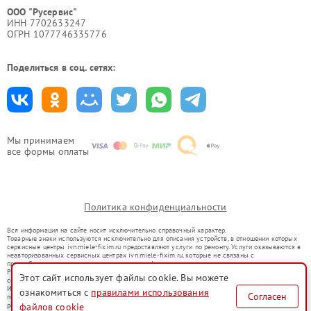
ООО "Русервис"
ИНН 7702633247
ОГРН 1077746335776
Поделиться в соц. сетях:
Мы принимаем
все формы оплаты
Политика конфиденциальности
Вся информация на сайте носит исключительно справочный характер.
Товарные знаки используются исключительно для описания устройств, в отношении которых
сервисные центры ivn.miele-fixim.ru предоставляют услуги по ремонту. Услуги оказываются в
неавторизованных сервисных центрах ivn.miele-fixim.ru, которые не связаны с
правообладателями товарных знаков или их официальными представителями.
Ремонт осуществляется для устройств, уже введенных в гражданский оборот в соответствии
Этот сайт использует файлы cookie. Вы можете
со статьей 1487 ГК РФ.
Использование товарных знаков не преследует цели индивидуализации услуг или введения
ознакомиться с
правилами использования
Согласен
потребителей в заблуждение, а служит для информирования о предоставляемых услугах по
ремонту техники указанных брендов.
файлов cookie