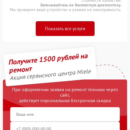
стоимости запчастей.
Записывайтесь на бесплатную диагностику.
Мы проверим ваше устройство и укажем на неисправность.
Показать все услуги
Получите 1500 рублей на
ремонт
Акция сервисного центра Miele
При оформлении заявки на ремонт техники через
сайт,
действует персональная бессрочная скидка