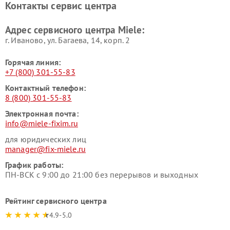
Контакты сервис центра
Miele
Ремонт гладильных систем
Ремонт вертикальных
Адрес сервисного центра Miele:
Miele
пылесосов Miele
г. Иваново, ул. Багаева, 14, корп. 2
Горячая линия:
+7 (800) 301-55-83
Контактный телефон:
8 (800) 301-55-83
Электронная почта:
info@miele-fixim.ru
для юридических лиц
manager@fix-miele.ru
График работы:
ПН-ВСК с 9:00 до 21:00 без перерывов и выходных
Рейтинг сервисного центра
4.9-5.0