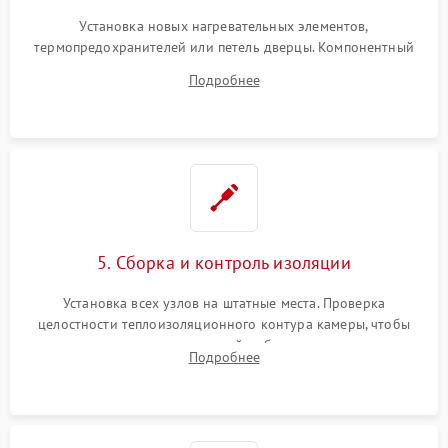
Установка новых нагревательных элементов,
термопредохранителей или петель дверцы. Компонентный
ремонт электронного модуля управления, замена
Подробнее
выгоревших реле, восстановление контактов и замена
уплотнителя.
5. Сборка и контроль изоляции
Установка всех узлов на штатные места. Проверка
целостности теплоизоляционного контура камеры, чтобы
исключить перегрев кухонной мебели и потерю тепла.
Подробнее
Надежная фиксация клемм и сборка корпуса шкафа.