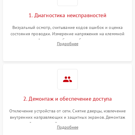
1. Диагностика неисправностей
Визуальный осмотр, считывание кодов ошибок и оценка
состояния проводки. Измерение напряжения на клеммной
колодке. Анализ жалоб на проблемы с нагревом,
Подробнее
конвекцией, панелью управления или блокировкой дверцы.
2. Демонтаж и обеспечение доступа
Отключение устройства от сети. Снятие дверцы, извлечение
внутренних направляющих и защитных экранов. Демонтаж
задней или верхней панели для прямого доступа к
Подробнее
нагревательным элементам, плате и вентиляторам.