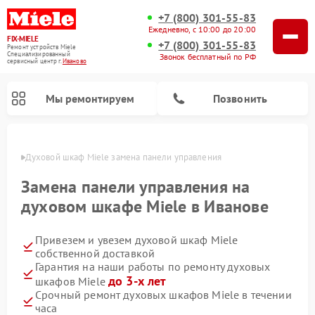
+7 (800) 301-55-83
Ежедневно, с 10:00 до 20:00
FIX-MIELE
+7 (800) 301-55-83
Ремонт устройств Miele
Специализированный
Звонок бесплатный по РФ
cервисный центр г.
Иваново
Мы ремонтируем
Позвонить
анове
Духовой шкаф Miele замена панели управления
Замена панели управления на
духовом шкафе Miele в Иванове
Привезем и увезем духовой шкаф Miele
собственной доставкой
Гарантия на наши работы по ремонту духовых
до 3-х лет
шкафов Miele
Ремонт вертикальных пылесосов Miele
Ремонт роботов-пылесосов Miele
Ремонт посудомоечных машин Miele
Ремонт микроволновых печей Miele
Ремонт стиральных машин Miele
Ремонт варочных панелей Miele
Ремонт гладильных систем Miele
Ремонт сушильных машин Miele
Срочный ремонт духовых шкафов Miele в течении
часа