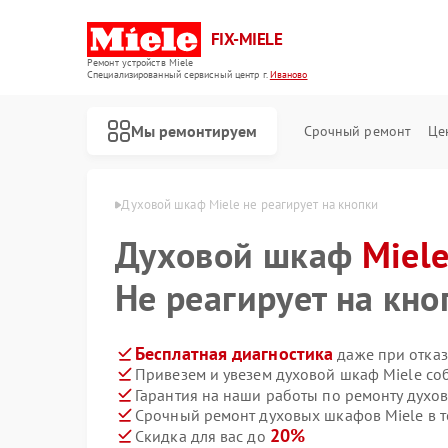
FIX-MIELE
Ремонт устройств Miele
Специализированный cервисный центр г.
Иваново
Мы ремонтируем
Срочный ремонт
Це
ов Miele в Иванове
Духовой шкаф Miele не реагирует на кнопки
Духовой шкаф
Miel
Не реагирует на кно
Бесплатная диагностика
даже при отказ
Привезем и увезем духовой шкаф Miele со
Гарантия на наши работы по ремонту духо
Срочный ремонт духовых шкафов Miele в т
20%
Скидка для вас до
Ремонт роботов-пылесосов Miele
Ремонт стиральных машин Miele
Ремонт посудомоечных машин Miele
Ремонт варочных панелей Miele
Ремонт микроволновых печей Miele
Ремонт парогенераторов Miele
Ремонт гладильных систем Miele
Ремонт вертикальных пылесосов Miele
Ремонт сушильных машин Miele